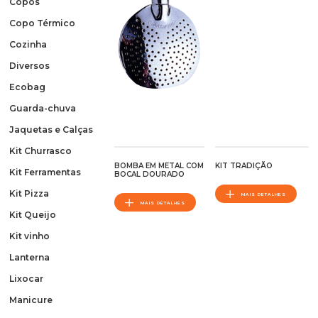
Copos
Copo Térmico
Cozinha
Diversos
Ecobag
Guarda-chuva
Jaquetas e Calças
Kit Churrasco
BOMBA EM METAL COM
KIT TRADIÇÃO
Kit Ferramentas
BOCAL DOURADO
Kit Pizza
MAIS DETALHES
MAIS DETALHES
Kit Queijo
Kit vinho
Lanterna
Lixocar
Manicure