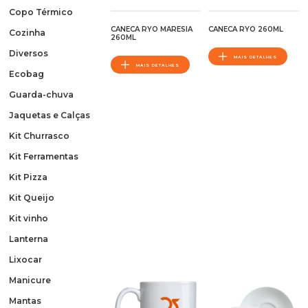
Copo Térmico
CANECA RYO MARESIA
CANECA RYO 260ML
Cozinha
260ML
Diversos
MAIS DETALHES
MAIS DETALHES
Ecobag
Guarda-chuva
Jaquetas e Calças
Kit Churrasco
Kit Ferramentas
Kit Pizza
Kit Queijo
Kit vinho
Lanterna
Lixocar
Manicure
Mantas