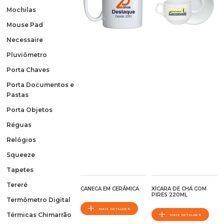
Mochilas
Mouse Pad
Necessaire
Pluviômetro
Porta Chaves
Porta Documentos e
Pastas
Porta Objetos
Réguas
Relógios
Squeeze
Tapetes
Tereré
CANECA EM CERÂMICA
XÍCARA DE CHÁ COM
PIRES 220ML
Termômetro Digital
MAIS DETALHES
Térmicas Chimarrão
MAIS DETALHES