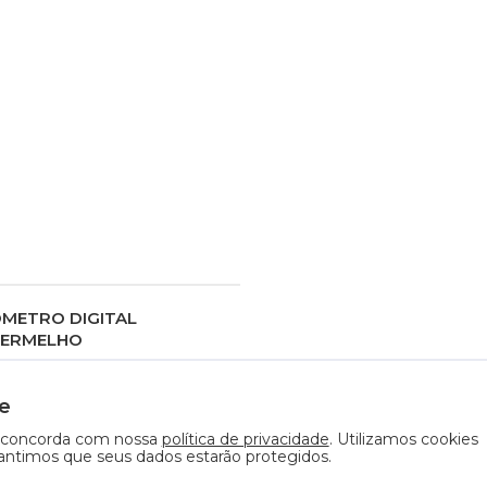
METRO DIGITAL
VERMELHO
IS DETALHES
e
ê concorda com nossa
política de privacidade
. Utilizamos cookies
rantimos que seus dados estarão protegidos.