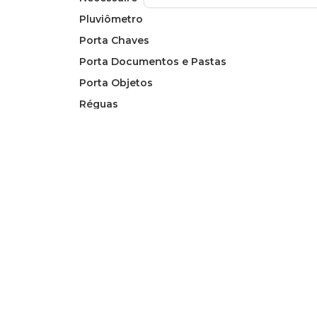
Pluviômetro
Porta Chaves
Porta Documentos e Pastas
Porta Objetos
Réguas
Relógios
Squeeze
Tapetes
Tereré
Termômetro Digital
Térmicas Chimarrão
Toalhas
Trenas
Uniformes Profissionais
Utensílios